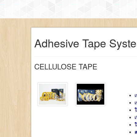
Adhesive Tape Syst
CELLULOSE TAPE
เ
เ
ใ
เ
ใ
ส