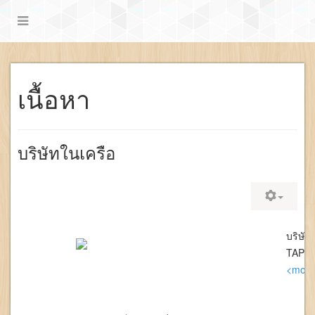
เนื้อหา
บริษัทในเครือ
บริษัท
TAPES
<more